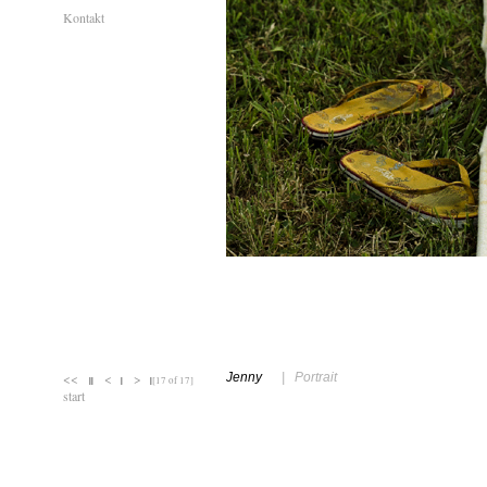
Kontakt
<<
<
>
Jenny
| Portrait
||
|
|
[17 of 17]
start