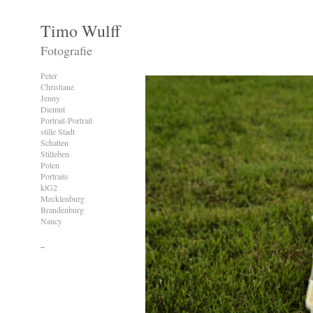
Timo Wulff
Fotografie
Peter
Christiane
Jenny
Diemut
Portrait-Portrait
stille Stadt
Schatten
Stilleben
Polen
Portraits
klG2
Mecklenburg
Brandenburg
Nancy
--